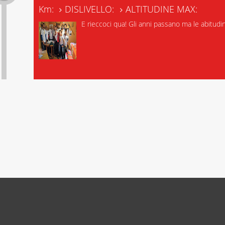
Km:
DISLIVELLO:
ALTITUDINE MAX:
E rieccoci qua! Gli anni passano ma le abitud