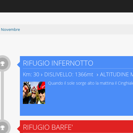
>
Novembre
RIFUGIO INFERNOTTO
Km: 30
DISLIVELLO: 1366mt
ALTITUDINE 
Quando il sole sorge alto la mattina il Cinghiale
RIFUGIO BARFE'