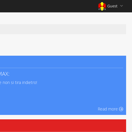
Guest
MAX:
 non si tira indietro!
Read more