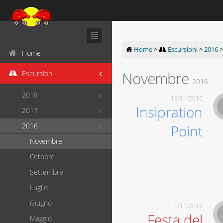
Home
>
Escursioni
>
2016
Home
Novembre
Escursioni
2016
2018
13/11/2016
Insipration
2017
2016
Point
Novembre
Ottobre
Settembre
Luglio
Giugno
5/11/2016
Festa del
Maggio