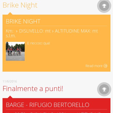
Brike Night
BRIKE NIGHT
Km:
DISLIVELLO: mt
ALTITUDINE MAX: mt
s.l.m.
E rieccoci qua!
Read more
11/6/2016
Finalmente a punti!
BARGE - RIFUGIO BERTORELLO